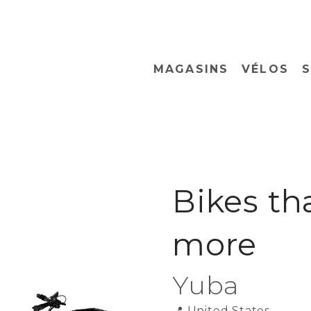
MAGASINS
VÉLOS
S
Bikes th
more
Yuba
📍
United States