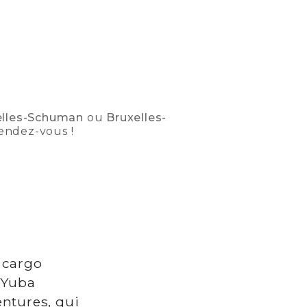
elles-Schuman
ou
Bruxelles-
rendez-vous !
 cargo
. Yuba
entures, qui