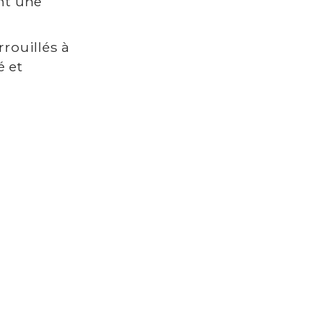
ent une
rrouillés à
é et