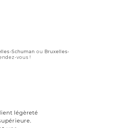
elles-Schuman
ou
Bruxelles-
rendez-vous !
lient légèreté
supérieure.