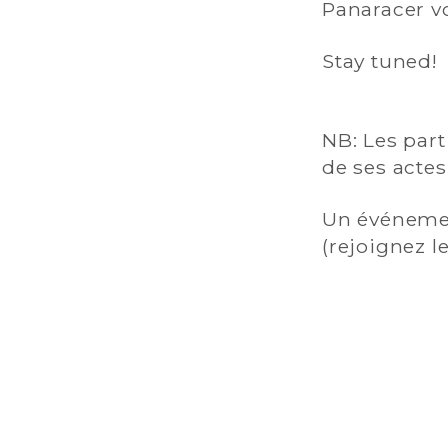
Panaracer vo
Stay tuned!
NB: Les part
de ses actes
Un événemen
(rejoignez l