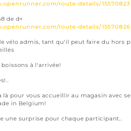
w.openrunner.com/route-details/15570823
68 de d+
w.openrunner.com/route-details/15570826
e vélo admis, tant qu'il peut faire du hors p
illés
boissons à l'arrivée!
s!..
a là pour vous accueillir au magasin avec s
de in Belgium!
e une surprise pour chaque participant..