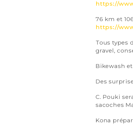
https://ww
76 km et 10
https://ww
Tous types d
gravel, conse
Bikewash et 
Des surprise
C. Pouki ser
sacoches Ma
Kona prépar