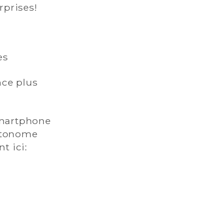
prises!‍
es
nce plus
smartphone
autonome
t ici: