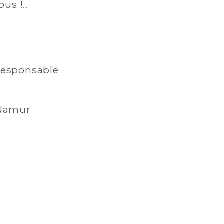
us !..
 responsable
 Namur