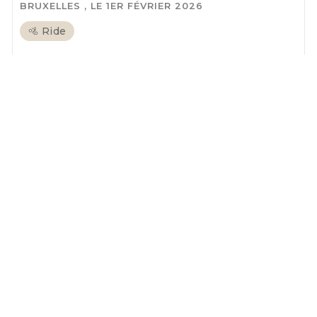
BRUXELLES , LE 1ER FÉVRIER 2026
🚵 Ride
tous les articles >
Conditions générales de vente
Morning Cycles SRL | BE 0712.592.088