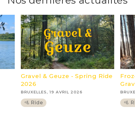
Nos dernières actualités
Gravel & Geuze - Spring Ride
Froz
2026
Grav
BRUXELLES, 19 AVRIL 2026
BRUXE
🚵 Ride
🚵 R
tous les articles >