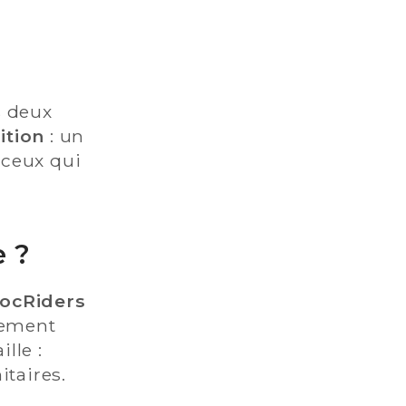
s deux
ition
: un
 ceux qui
e ?
ocRiders
nement
lle :
taires.