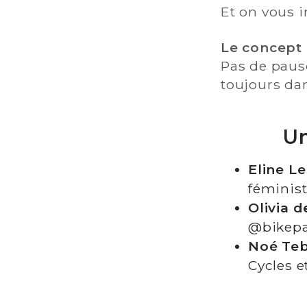
Et on vous i
Le concept 
Pas de pause
toujours da
Un
Eline L
féminis
Olivia d
@bikepa
Noé Teb
Cycles e