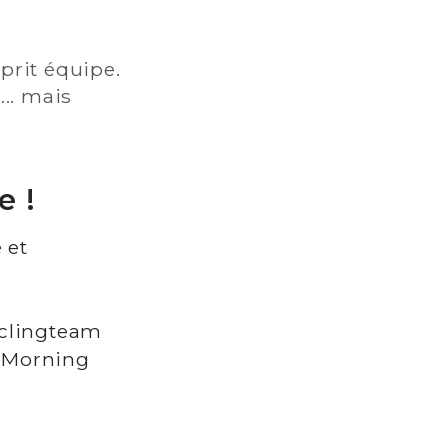
prit équipe.
... mais
e !
 et
clingteam
 Morning