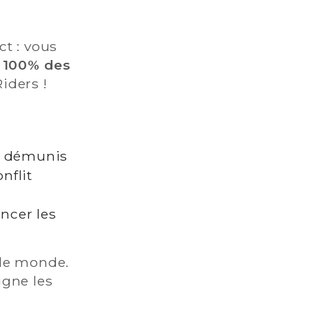
ct : vous
.
100% des
iders !
us démunis
nflit
ancer les
 le monde.
igne les