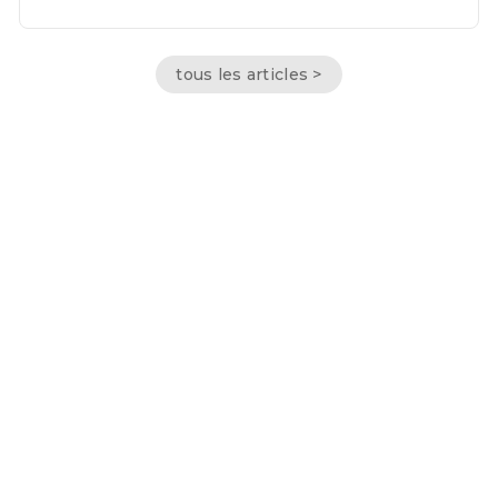
tous les articles >
Conditions générales de vente
Morning Cycles SRL | BE 0712.592.088